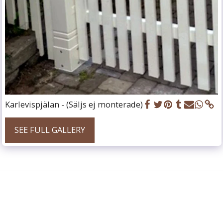
Karlevispjälan - (Säljs ej monterade)
SEE FULL GALLERY
HOME
P